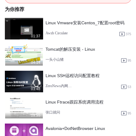
为你推荐
Linux Vmware安装Centos_7配置root密码
Awzh Circulate
375
01:37
Tomcat的解压安装 - Linux
一头小山猪
95
04:14
Linux SSH远程访问配置教程
ZeroNews内网穿透
53
03:48
Linux Ftrace跟踪系统调用流程
张口就问
95
09:55
Avalonia+DotNetBrowser Linux