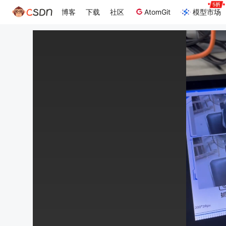
博客
下载
社区
AtomGit
模型市场