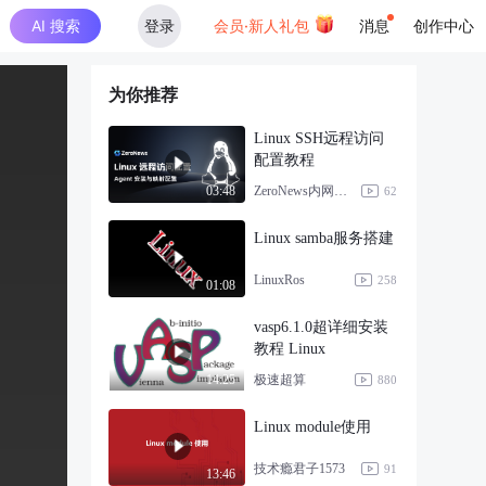
AI 搜索
登录
会员·新人礼包
消息
创作中心
为你推荐
Linux SSH远程访问
配置教程
ZeroNews内网穿透
03:48
62
Linux samba服务搭建
LinuxRos
258
01:08
vasp6.1.0超详细安装
教程 Linux
极速超算
14:25
880
Linux module使用
技术瘾君子1573
91
13:46