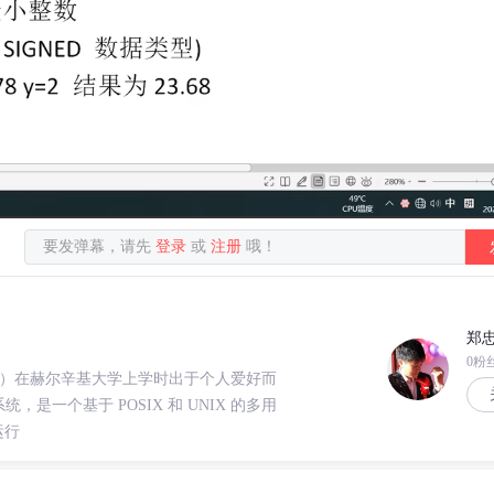
要发弹幕，请先
登录
或
注册
哦！
郑
0粉
valds）在赫尔辛基大学上学时出于个人爱好而
统，是一个基于 POSIX 和 UNIX 的多用
运行