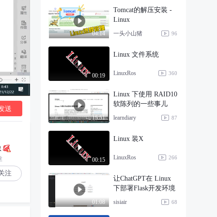
Tomcat的解压安装 -
Linux
一头小山猪
04:14
96
Linux 文件系统
LinuxRos
360
00:19
Linux 下使用 RAID10
软陈列的一些事儿
发送
learndiary
15:51
87
Linux 装X
忠
LinuxRos
266
丝
00:15
关注
让ChatGPT在 Linux
下部署Flask开发环境
sisiair
01:08
68