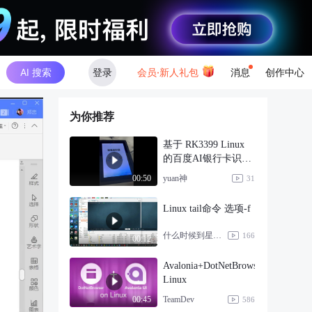
AI 搜索
登录
会员·新人礼包
消息
创作中心
为你推荐
基于 RK3399 Linux
的百度AI银行卡识别
系统
yuan神
00:50
31
Linux tail命令 选项-f
什么时候到星期八
166
00:12
Avalonia+DotNetBrowser
Linux
TeamDev
00:45
586