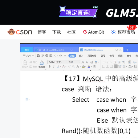
博客
下载
社区
AtomGit
模型市场