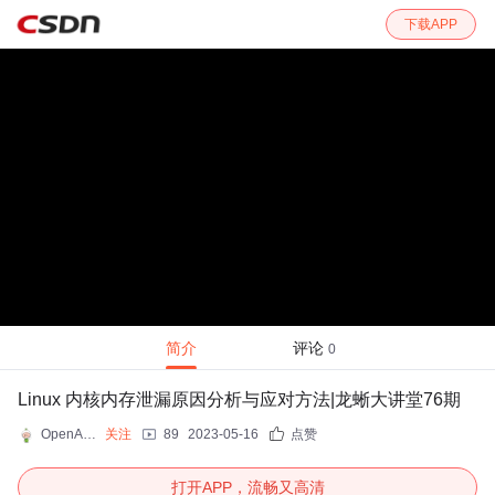
下载APP
简介
评论
0
Linux 内核内存泄漏原因分析与应对方法|龙蜥大讲堂76期
OpenAnolis小助手
关注
89
2023-05-16
点赞
打开APP，流畅又高清