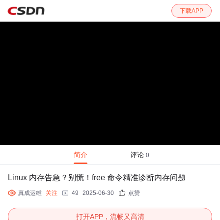
下载APP
简介
评论
0
Linux 内存告急？别慌！free 命令精准诊断内存问题
真成运维
关注
49
2025-06-30
点赞
打开APP，流畅又高清