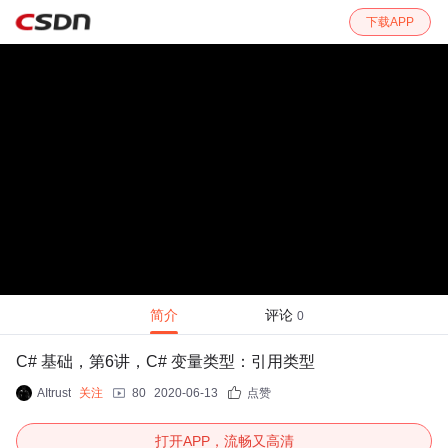
下载APP
简介
评论
0
C# 基础，第6讲，C# 变量类型：引用类型
AItrust
关注
80
2020-06-13
点赞
打开APP，流畅又高清