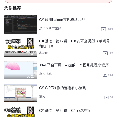
为你推荐
C# 调用halcon实现模板匹配
爱学习的广东仔
6913
C# 基础，第17讲，C# 的可空类型（单问号
和双问号）
AItrust
112
03:33
.Net 平台下用 C# 编的一个图形处理小程序
水木姚姚
662
00:21
C# WPF制作的连连看小游戏
萧汵
34
C# 基础，第28讲，C# 命名空间