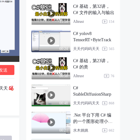
C# 基础，第32讲，
C# 文件的输入与输出
AItrust
11:54
154
C# yolov8
TensorRT+ByteTrack
天天代码码天天
00:24
565
C# 基础，第23讲，
C# 的类
发送
AItrust
06:50
76
C#
天天
StableDiffusionSharp
天天代码码天天
00:48
868
.Net 平台下用 C# 编
的一个图形处理小程
序
水木姚姚
00:21
662