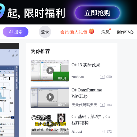
AI 搜索
登录
会员·新人礼包
消息
创作中心
为你推荐
C# 13 实际效果
zoohoao
950
00:01
C# OnnxRuntime
Wav2Lip
天天代码码天天
00:49
104
C# 基础，第2讲，C#
程序结构
AItrust
05:17
172