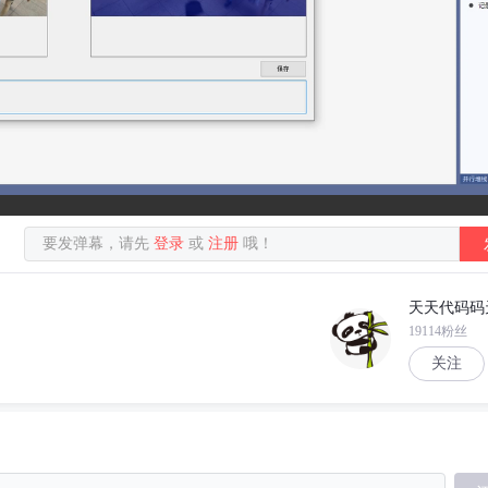
要发弹幕，请先
登录
或
注册
哦！
天天代码码
19114粉丝
关注