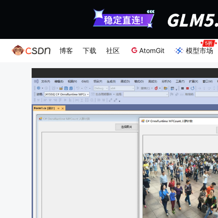
博客
下载
社区
AtomGit
模型市场