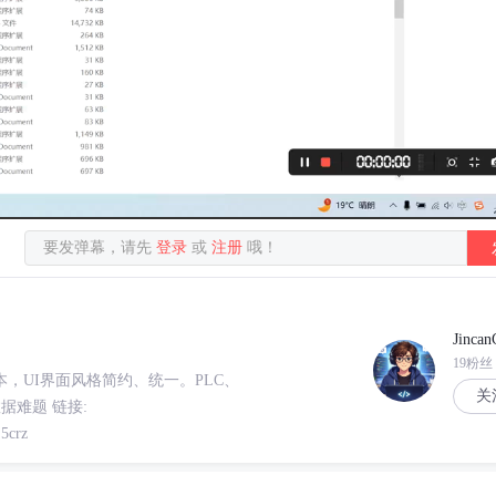
要发弹幕，请先
登录
或
注册
哦！
Jincan
19粉丝
8版本，UI界面风格简约、统一。PLC、
关
据难题 链接:
5crz