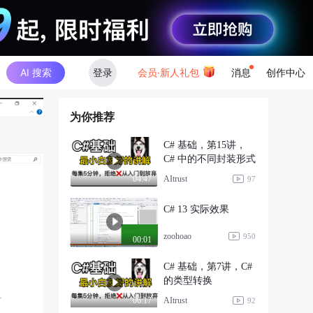
AI 搜索
登录
会员·新人礼包
消息
创作中心
为你推荐
C# 基础，第15讲，
C# 中的不同封装形式
AItrust
04:47
97
C# 13 实际效果
zoohoao
950
00:01
C# 基础，第7讲，C#
的类型转换
AItrust
06:17
92