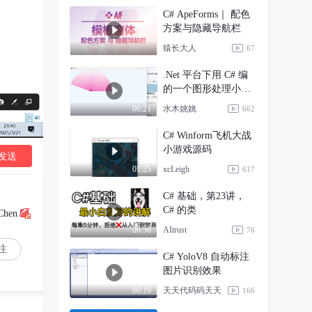
C# ApeForms｜ 配色
方案与隐藏导航栏
猿长大人
67
.Net 平台下用 C# 编
的一个图形处理小程
序
水木姚姚
00:21
662
C# Winform飞机大战
小游戏源码
发送
xcLeigh
01:25
617
C# 基础，第23讲，
C# 的类
Chen
AItrust
06:50
76
注
C# YoloV8 自动标注
图片识别效果
天天代码码天天
00:19
166