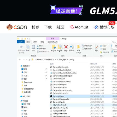
博客
下载
社区
AtomGit
模型市场