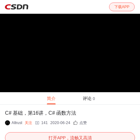
下载APP
简介
评论
0
C# 基础，第16讲，C# 函数方法
AItrust
关注
141
2020-06-24
点赞
打开APP，流畅又高清