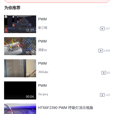
为你推荐
PWM
新三晴
107
11:27
PWM
漠影zy
1408
00:09
PWM
2041abc
83
00:07
PWM
Jiu.qwq
143
00:04
HT66F2390 PWM 呼吸灯演示视频