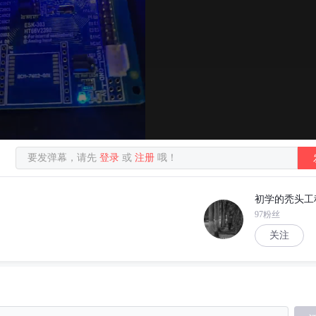
要发弹幕，请先
登录
或
注册
哦！
初学的秃头工
97粉丝
关注