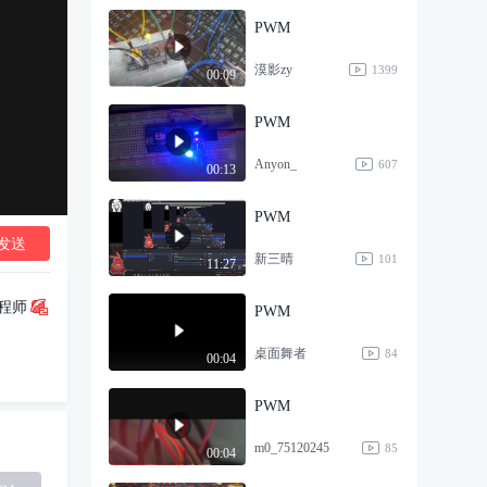
PWM
漠影zy
1399
00:09
PWM
Anyon_
607
00:13
PWM
发送
新三晴
101
11:27
程师
PWM
桌面舞者
84
00:04
PWM
m0_75120245
85
00:04