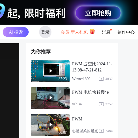
AI 搜索
登录
会员·新人礼包
消息
创作中心
为你推荐
PWM 占空比2024-11-
13 08-47-21-812
Winner1300
37:23
4037
PWM 电机快转慢转
ysh_ia
2757
00:19
PWM
心是温柔的起点
2484
00:07