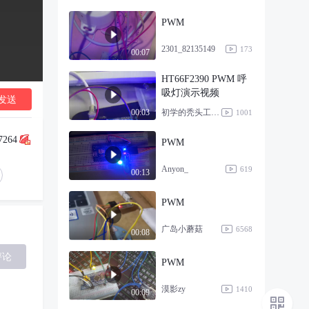
PWM
2301_82135149
173
00:07
HT66F2390 PWM 呼
吸灯演示视频
发送
初学的秃头工程师
00:03
1001
7264
PWM
Anyon_
619
00:13
PWM
广岛小蘑菇
6568
00:08
评论
PWM
漠影zy
1410
00:09