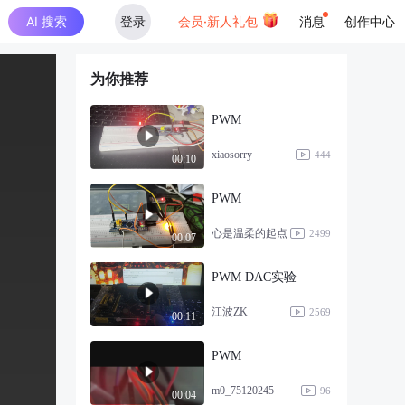
AI 搜索
登录
会员·新人礼包
消息
创作中心
为你推荐
PWM
xiaosorry
444
00:10
PWM
心是温柔的起点
2499
00:07
PWM DAC实验
江波ZK
2569
00:11
PWM
m0_75120245
96
00:04