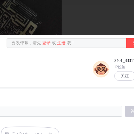
要发弹幕，请先
登录
或
注册
哦！
2401_8331
12粉丝
关注