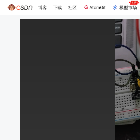
博客
下载
社区
AtomGit
模型市场