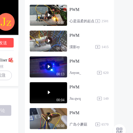
PWM
心是温柔的起点
2501
00:07
PWM
发送
漠影zy
1415
00:09
liser
PWM
粉丝
Anyon_
620
00:13
关注
PWM
Jiu.qwq
149
00:04
评论
PWM
广岛小蘑菇
6570
00:08