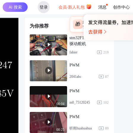
AI 搜索
登录
会员·新人礼包
消息
创作中心
×
未登录
🎁
为你推荐
￥30
登录领取最高
算力币
stm32F103c8t6 PWM
驱动舵机
fahier
219
PWM
2041abc
87
00:07
PWM
m0_75120245
102
00:04
PWM
听雨huahuahua
89
00:25