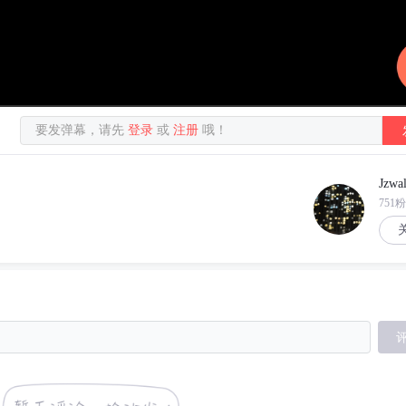
要发弹幕，请先
登录
或
注册
哦！
Jzwal
751