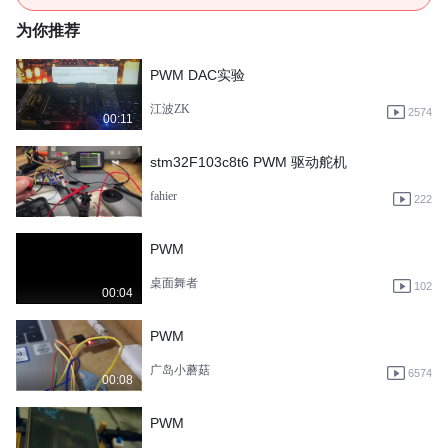
为你推荐
PWM DAC实验
江波ZK
2574
00:11
stm32F103c8t6 PWM 驱动舵机
fahier
222
PWM
桌面舞者
102
00:04
PWM
广岛小蘑菇
6574
00:08
PWM