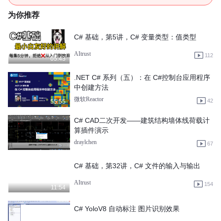
为你推荐
C# 基础，第5讲，C# 变量类型：值类型
AItrust
112
05:43
.NET C# 系列（五）：在 C#控制台应用程序
中创建方法
微软Reactor
42
55:55
C# CAD二次开发——建筑结构墙体线荷载计
算插件演示
draylchen
67
C# 基础，第32讲，C# 文件的输入与输出
AItrust
154
11:54
C# YoloV8 自动标注 图片识别效果