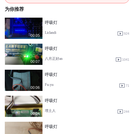
为你推荐
呼吸灯
Liclandi
924
00:05
呼吸灯
八月正好an
1041
00:07
呼吸灯
Fu-yu
71
00:06
呼吸灯
埋土人
244
00:04
呼吸灯