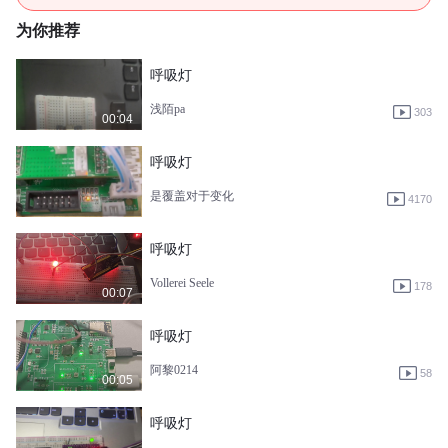
为你推荐
呼吸灯
浅陌pa
303
00:04
呼吸灯
是覆盖对于变化
4170
呼吸灯
Vollerei Seele
178
00:07
呼吸灯
阿黎0214
58
00:05
呼吸灯