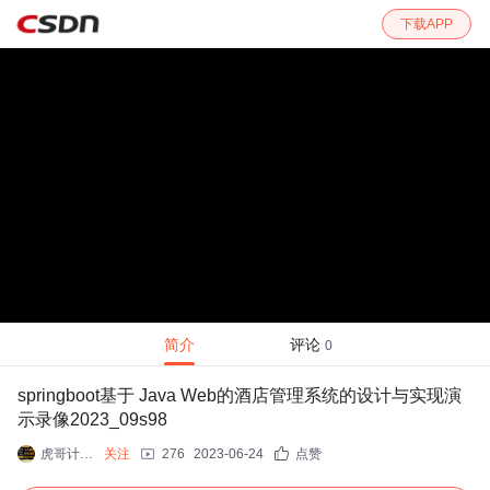
下载APP
简介
评论
0
springboot基于 Java Web的酒店管理系统的设计与实现演
示录像2023_09s98
虎哥计算机毕设
关注
276
2023-06-24
点赞