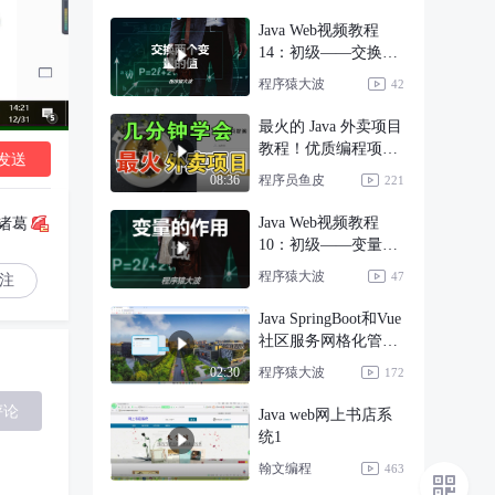
Java Web视频教程
14：初级——交换两
个变量的值
程序猿大波
42
最火的 Java 外卖项目
教程！优质编程项目
发送
导学【1】
程序员鱼皮
08:36
221
Java Web视频教程
-诸葛
10：初级——变量的
作用域
程序猿大波
47
注
Java SpringBoot和Vue
社区服务网格化管理
系统
程序猿大波
02:30
172
评论
Java web网上书店系
统1
翰文编程
463