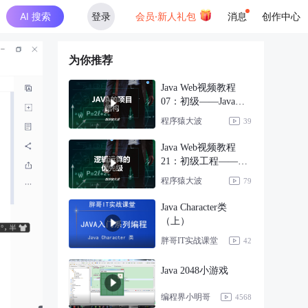
AI 搜索
登录
会员·新人礼包
消息
创作中心
为你推荐
Java Web视频教程
07：初级——Java项
目的结构
程序猿大波
39
Java Web视频教程
21：初级工程——逻
辑的优先级
程序猿大波
79
Java Character类
（上）
胖哥IT实战课堂
42
Java 2048小游戏
编程界小明哥
4568