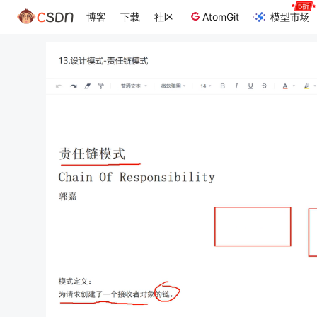
博客
下载
社区
AtomGit
模型市场