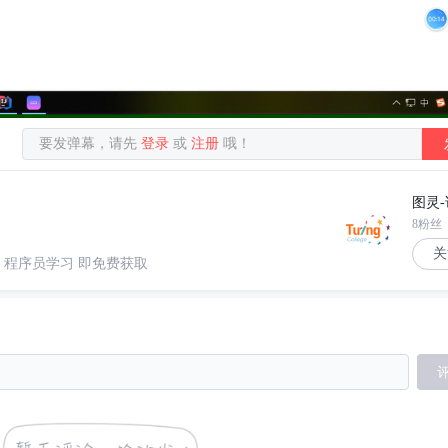
要发弹幕，请先
登录
或
注册
哦！
图灵
8粉丝
关
注：程序员学习 即免费获取