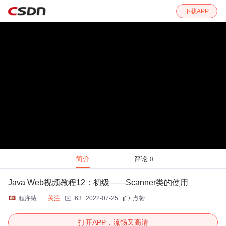
下载APP
简介
评论
0
Java Web视频教程12：初级——Scanner类的使用
程序猿大波
关注
63
2022-07-25
点赞
打开APP，流畅又高清