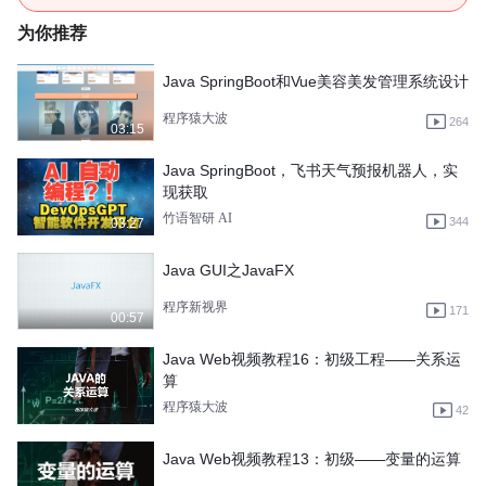
为你推荐
Java SpringBoot和Vue美容美发管理系统设计
程序猿大波
264
03:15
Java SpringBoot，飞书天气预报机器人，实
现获取
竹语智研 AI
344
03:27
Java GUI之JavaFX
程序新视界
171
00:57
Java Web视频教程16：初级工程——关系运
算
程序猿大波
42
Java Web视频教程13：初级——变量的运算