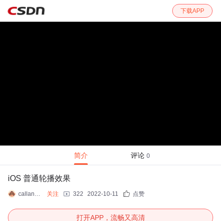
下载APP
简介
评论
0
iOS 普通轮播效果
callanhan
关注
322
2022-10-11
点赞
打开APP，流畅又高清