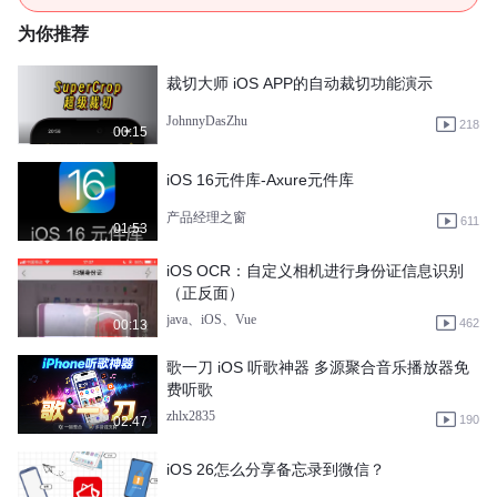
为你推荐
裁切大师 iOS APP的自动裁切功能演示
JohnnyDasZhu
218
00:15
iOS 16元件库-Axure元件库
产品经理之窗
611
01:53
iOS OCR：自定义相机进行身份证信息识别
（正反面）
java、iOS、Vue
462
00:13
歌一刀 iOS 听歌神器 多源聚合音乐播放器免
费听歌
zhlx2835
190
02:47
iOS 26怎么分享备忘录到微信？