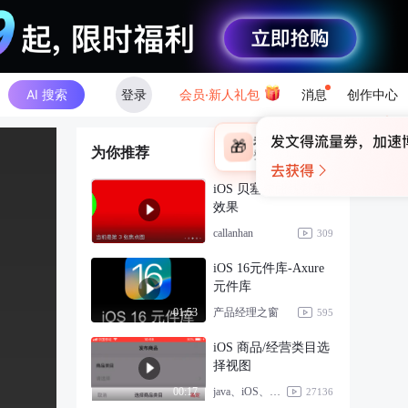
AI 搜索
登录
会员·新人礼包
消息
创作中心
×
未登录
🎁
为你推荐
￥30
登录领取最高
算力币
iOS 贝塞尔曲线裁剪
效果
callanhan
309
iOS 16元件库-Axure
元件库
产品经理之窗
01:53
595
iOS 商品/经营类目选
择视图
java、iOS、Vue
00:17
27136