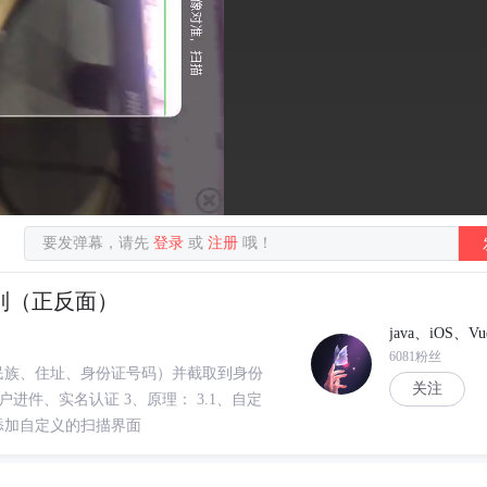
要发弹幕，请先
登录
或
注册
哦！
识别（正反面）
java、iOS、Vu
6081粉丝
民族、住址、身份证号码）并截取到身份
关注
进件、实名认证 3、原理： 3.1、自定
3.2、添加自定义的扫描界面