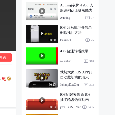
Authing令牌 4 iOS 人
脸识别认证登录能力
Authing
97
iOS 26系统下备忘录
删除找回方法
lee54621
00:30
75
iOS 普通轮播效果
发送
callanhan
310
裁切大师 iOS APP的
自动裁切功能演示
e
JohnnyDasZhu
00:15
202
iOS翻牌效果 & iOS
抽奖轮盘边框动画
java、iOS、Vue
00:03
3455