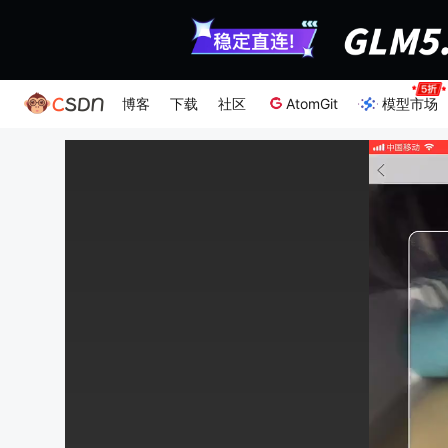
博客
下载
社区
AtomGit
模型市场