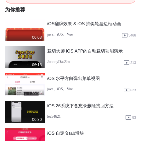
为你推荐
iOS翻牌效果 & iOS 抽奖轮盘边框动画
java、iOS、Vue
3466
00:03
裁切大师 iOS APP的自动裁切功能演示
JohnnyDasZhu
213
00:15
iOS 水平方向弹出菜单视图
java、iOS、Vue
623
00:09
iOS 26系统下备忘录删除找回方法
lee54621
83
00:30
iOS 自定义tab滑块