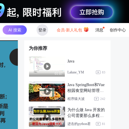
AI 搜索
登录
会员·新人礼包
消息
创作中心
为你推荐
Java
Lalune_YM
83
01:07
Java SpringBoot和Vue
校园食堂网站管理系
统
程序猿大波
03:29
242
为什么做 Java 开发的
公司需要那么多程序
员？
进击的python君
02:59
81