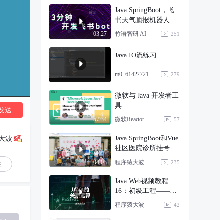
Java SpringBoot，飞
书天气预报机器人，
实现获取
竹语智研 AI
03:27
251
Java IO流练习
m0_61422721
279
微软与 Java 开发者工
具
发送
微软Reactor
57:34
57
Java SpringBoot和Vue
大波
社区医院诊所挂号系
统
程序猿大波
04:03
235
注
Java Web视频教程
16：初级工程——关
系运算
程序猿大波
42