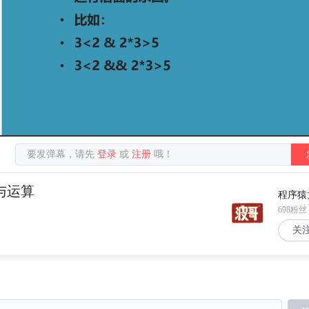
要发弹幕，请先
登录
或
注册
哦！
辑与运算
程序猿
698粉丝
关