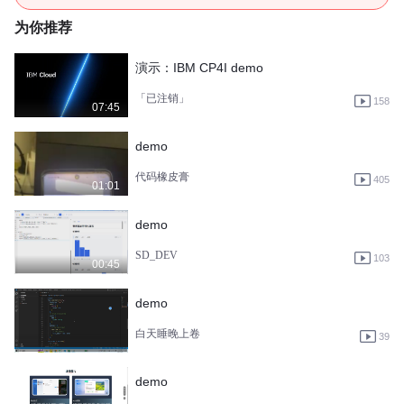
为你推荐
演示：IBM CP4I demo
「已注销」
158
07:45
demo
代码橡皮膏
405
01:01
demo
SD_DEV
103
00:45
demo
白天睡晚上卷
39
demo