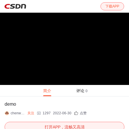
下载APP
简介
评论
0
demo
chenwr727
关注
1297
2022-06-30
点赞
打开APP，流畅又高清