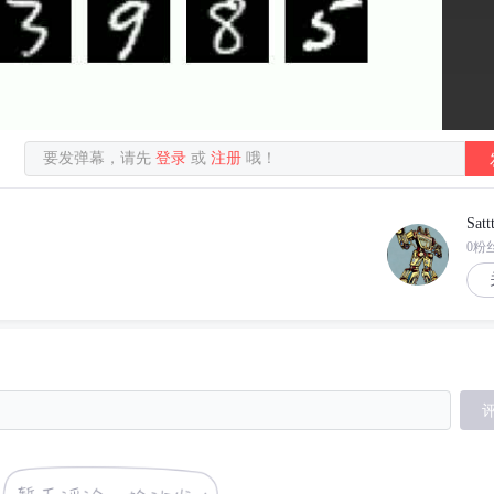
要发弹幕，请先
登录
或
注册
哦！
Sattt
0粉