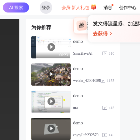
AI 搜索
登录
会员·新人礼包
消息
创作中心
×
未登录
🎁
为你推荐
￥30
登录领取最高
算力币
demo
SmartJavaAI
610
00:23
demo
weixin_42001089
1155
00:12
demo
ura
415
demo
enjoyLife232579
145