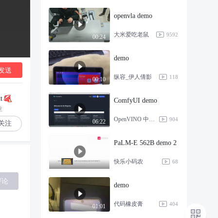
openvla demo
大米爱吃老鼠
9592
00:24
demo
发送
纵容_伊人倩影
118
00:10
t
ComfyUI demo
丝
OpenVINO 中文社区
904
06:22
关注
PaLM-E 562B demo 2
快乐小码农
68
评论
demo
代码橡皮膏
404
01:01