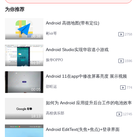
为你推荐
Android 高德地图(带有定位)
彬sir哥
2758
06:38
Android Studio实现华容道小游戏
振华OPPO
1596
01:37
Android 11在app中修改屏幕亮度 展示视频
邵旺运
774
00:05
如何为 Android 应用提升后台工作的电池效率
高校俱乐部
12745
18:13
Android EditText(失焦+焦点)+登录界面