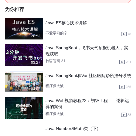
为你推荐
Java ES核心技术讲解
不爱学习的辛
78
26:52
Java SpringBoot，飞书天气预报机器人，实
现获取
竹语智研 AI
251
03:27
Java SpringBoot和Vue社区医院诊所挂号系统
程序猿大波
235
04:03
Java Web视频教程22：初级工程——逻辑运
算的案例
程序猿大波
38
Java Number&Math类（下）