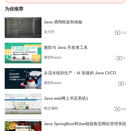
为你推荐
Java 调用框架和画板
龙川萍
108
微软与 Java 开发者工具
微软Reactor
57
57:34
从流水线到生产：AI 加速的 Java CI/CD
微软Reactor
4
32:41
Java web网上书店系统1
翰文编程
463
Java SpringBoot和Vue校园食堂网站管理系统