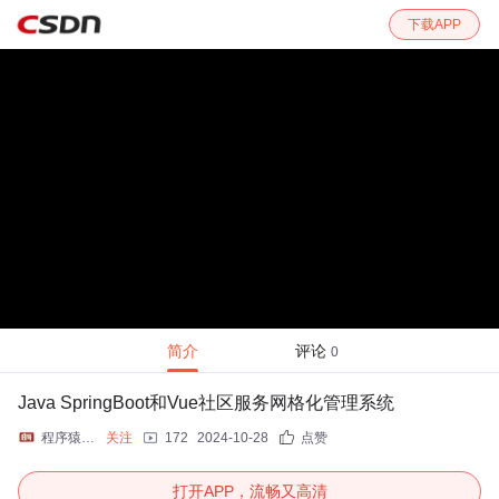
下载APP
简介
评论
0
Java SpringBoot和Vue社区服务网格化管理系统
程序猿大波
关注
172
2024-10-28
点赞
打开APP，流畅又高清