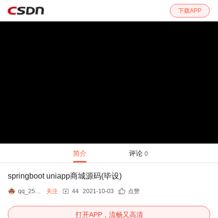
下载APP
简介
评论
0
springboot uniapp商城源码(毕设)
qq_2550143089
关注
44
2021-10-03
点赞
打开APP，流畅又高清