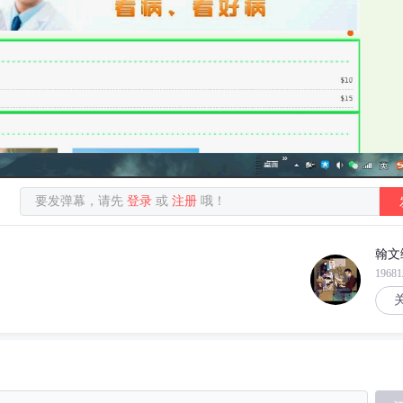
要发弹幕，请先
登录
或
注册
哦！
翰文
1968