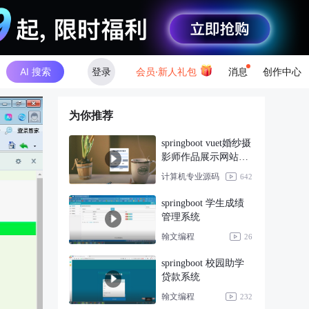
AI 搜索
登录
会员·新人礼包
消息
创作中心
为你推荐
springboot vuet婚纱摄
影师作品展示网站系
统
计算机专业源码
642
springboot 学生成绩
管理系统
翰文编程
26
springboot 校园助学
贷款系统
翰文编程
232