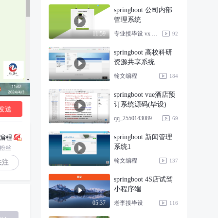
springboot 公司内部
管理系统
专业接毕设 vx bishe333
11:59
92
springboot 高校科研
资源共享系统
翰文编程
184
springboot vue酒店预
订系统源码(毕设)
发送
qq_2550143089
69
springboot 新闻管理
编程
系统1
1粉丝
翰文编程
137
关注
springboot 4S店试驾
小程序端
老李接毕设
05:37
116