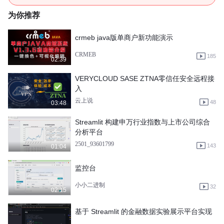
为你推荐
crmeb java版单商户新功能演示
CRMEB
185
02:39
VERYCLOUD SASE ZTNA零信任安全远程接
入
云上说
48
03:48
Streamlit 构建申万行业指数与上市公司综合
分析平台
2501_93601799
143
01:04
监控台
小小二进制
32
02:15
基于 Streamlit 的金融数据实验展示平台实现