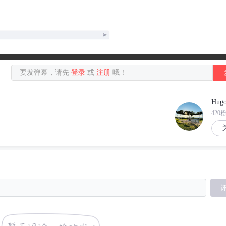
要发弹幕，请先
登录
或
注册
哦！
Hugo
420