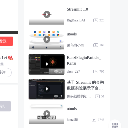
Streamlit 1.0
BigDataToAI
323
utools
发送
菜鸟白小白
169
KanziPluginParticle_-
 Lei
Kanzi
粉丝
chen_227
00:05
795
关注
基于 Streamlit 的金融
数据实验展示平台实
现
倒头就睡的初学者
00:53
51
评论
utools
houzi86
2745