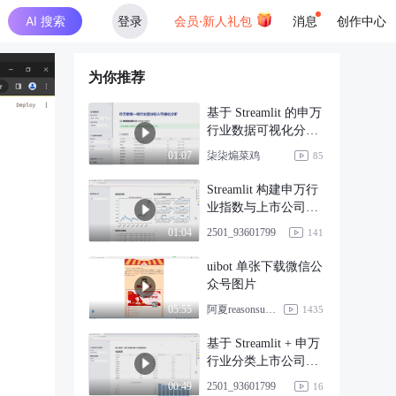
AI 搜索
登录
会员·新人礼包
消息
创作中心
为你推荐
基于 Streamlit 的申万
行业数据可视化分析
应用开发
柒柒煽菜鸡
01:07
85
Streamlit 构建申万行
业指数与上市公司综
合分析平台
2501_93601799
01:04
141
uibot 单张下载微信公
众号图片
阿夏reasonsummer
05:55
1435
基于 Streamlit + 申万
行业分类上市公司财
务数据
2501_93601799
00:49
16