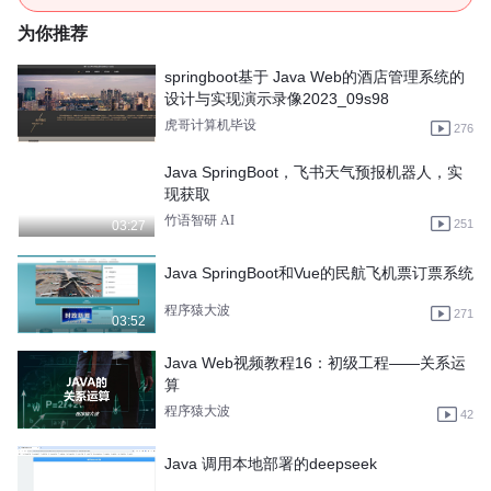
为你推荐
springboot基于 Java Web的酒店管理系统的
设计与实现演示录像2023_09s98
虎哥计算机毕设
276
Java SpringBoot，飞书天气预报机器人，实
现获取
竹语智研 AI
251
03:27
Java SpringBoot和Vue的民航飞机票订票系统
程序猿大波
271
03:52
Java Web视频教程16：初级工程——关系运
算
程序猿大波
42
Java 调用本地部署的deepseek