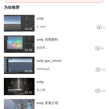
为你推荐
unity
to_timer
12
01:04
unity 光照探针
创世界---
147
01:09
unity gas_mirror
bubblingo0
113
00:60
unity
丛小胖
318
02:41
unity 安装介绍