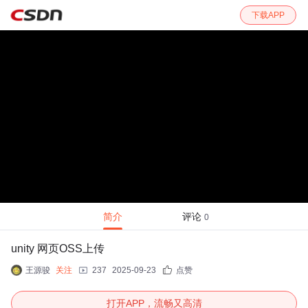
下载APP
简介
评论
0
unity 网页OSS上传
王源骏
关注
237
2025-09-23
点赞
打开APP，流畅又高清