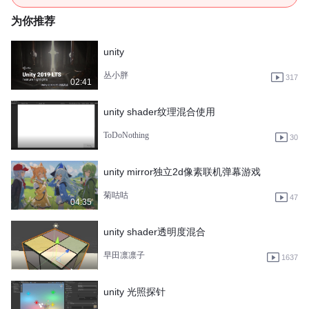
为你推荐
unity
丛小胖
317
02:41
unity shader纹理混合使用
ToDoNothing
30
unity mirror独立2d像素联机弹幕游戏
菊咕咕
47
04:35
unity shader透明度混合
早田凛凛子
1637
unity 光照探针