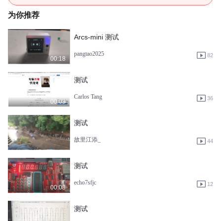
为你推荐
Arcs-mini 测试
pangtao2025
82
00:18
测试
Carlos Tang
36
00:03
测试
故里江添_
44
测试
echo7sfjc
12
00:08
测试