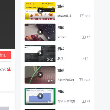
测试
zzzzzzzi111
644
测试
nozoim
12
00:13
测试
发送
灰菜
31
00:25
5720
测试
RobertPeiGen
3602
00:25
测试
贾宝玉单臂擒方腊
43
00:08