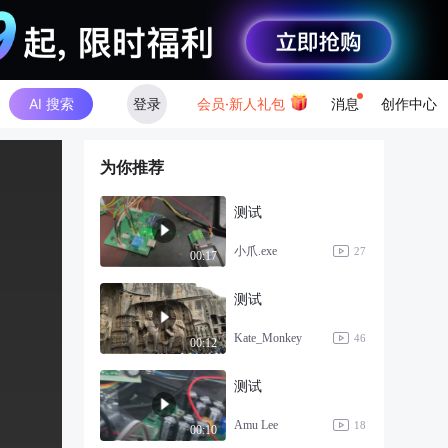
AI 搜索
登录
会员·新人礼包
消息
创作中心
为你推荐
测试
小爪.exe
27
00:17
测试
Kate_Monkey
46
00:12
测试
Amu Lee
18
00:10