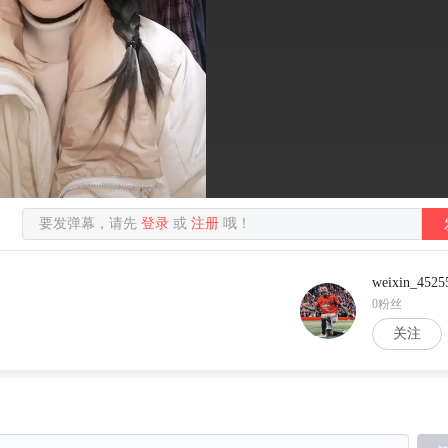
要发弹幕，请先
登录
或
注册
哦！
weixin_4525
0粉丝
关注