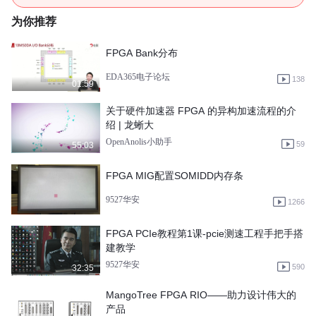
为你推荐
FPGA Bank分布
EDA365电子论坛
138
01:59
关于硬件加速器 FPGA 的异构加速流程的介
绍 | 龙蜥大
OpenAnolis小助手
59
55:03
FPGA MIG配置SOMIDD内存条
9527华安
1266
FPGA PCIe教程第1课-pcie测速工程手把手搭
建教学
9527华安
590
32:35
MangoTree FPGA RIO——助力设计伟大的
产品