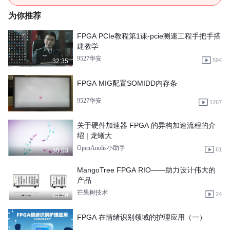
为你推荐
FPGA PCIe教程第1课-pcie测速工程手把手搭
建教学
9527华安
594
32:35
FPGA MIG配置SOMIDD内存条
9527华安
1267
关于硬件加速器 FPGA 的异构加速流程的介
绍 | 龙蜥大
OpenAnolis小助手
61
55:03
MangoTree FPGA RIO——助力设计伟大的
产品
芒果树技术
24
00:29
FPGA 在情绪识别领域的护理应用（一）