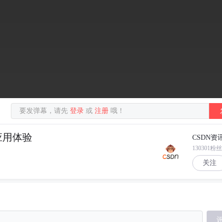
要发弹幕，请先
登录
或
注册
哦！
应用体验
CSDN资
130301粉丝
关注