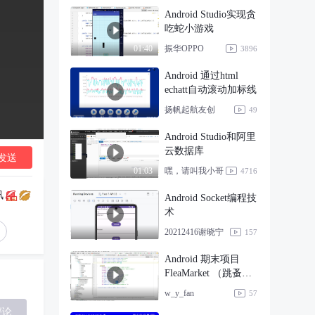
Android Studio实现贪
吃蛇小游戏
振华OPPO
01:40
3896
Android 通过html
echatt自动滚动加标线
扬帆起航友创
49
Android Studio和阿里
云数据库
发送
嘿，请叫我小哥
01:03
4716
讯
Android Socket编程技
术
20212416谢晓宁
157
Android 期末项目
FleaMarket （跳蚤市
场）
w_y_fan
57
评论