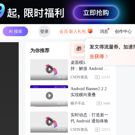
AI 搜索
登录
会员·新人礼包
消息
创作中心
×
未登录
🎁
为你推荐
￥30
登录领取最高
算力币
桌面模式与手写笔支
持：解放 Android 用
户生产力
CSDN资讯
19:45
12515
Android Banner2.2.2
实现横向重叠
桃子不出
00:05
3468
实时动态：打造新一
代 Android 通知体验
CSDN资讯
13:35
12575