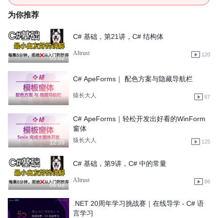
为你推荐
C# 基础，第21讲，C# 结构体
AItrust
120
05:02
C# ApeForms｜ 配色方案与隐藏导航栏
猿长大人
67
C# ApeForms｜轻松开发出好看的WinForm
窗体
猿长大人
125
12:39
C# 基础，第9讲，C# 中的常量
AItrust
86
06:03
.NET 20周年学习挑战赛｜在线导学 - C# 语
言学习