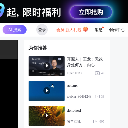
AI 搜索
登录
会员·新人礼包
消息
创作中心
为你推荐
开源人｜王龙：无论
身处何方，内心
peace 很重要
OpenTEKr
49
oceans
weixin_30491243
38
denoised
牧羊女说
805