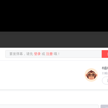
要发弹幕，请先
登录
或
注册
哦！
8追
11