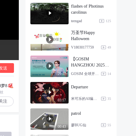
flashes of Photinus
carolinus
teengad
125
万圣节Happy
Halloween
V18030177759
49
【GOSIM
HANGZHOU 2025】
发送
Martin Alvarez
GOSIM 全球开源创新汇
29:17
14
Espinar：高性能Web
引擎
8梦8
Departure
粉丝
米可乐的AI编程实录
35
03:17
关注
patrol
廖BUG仙
55
00:43