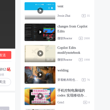
vent
Jessie.Zhai
35
changes from Copilot
Edits
微软Reactor
00:29
2000
Copilot Edits
modifynotebook
发送
微软Reactor
00:18
1998
012
welding
粉丝
穿着帆布鞋也能走猫步
76
关注
手机控制电脑端的
codex 实现移动办
公，还可以邀请同事
Grix1
08:41
0
一