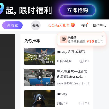
AI 搜索
登录
会员·新人礼包
消息
创作中心
×
未登录
🎁
为你推荐
￥30
登录领取最高
算力币
runway AI生成视频
可信AI进展
411
01:13
光机电液气一体化实
训装置Integrated
trainin
www19850910com
05:02
5
runway
归栀012
554