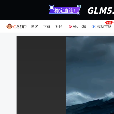
博客
下载
社区
AtomGit
模型市场