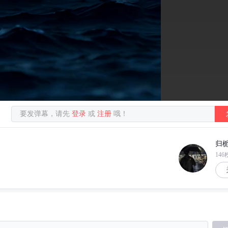
要发弹幕，请先
登录
或
注册
哦！
归栀
146