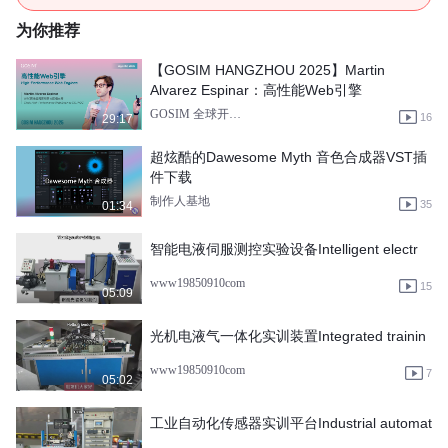
为你推荐
【GOSIM HANGZHOU 2025】Martin
Alvarez Espinar：高性能Web引擎
GOSIM 全球开源创新汇
16
29:17
超炫酷的Dawesome Myth 音色合成器VST插
件下载
制作人基地
35
01:34
智能电液伺服测控实验设备Intelligent electr
www19850910com
15
05:09
光机电液气一体化实训装置Integrated trainin
www19850910com
7
05:02
工业自动化传感器实训平台Industrial automat