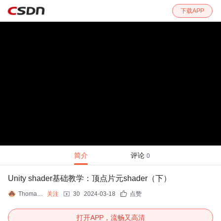
下载APP
简介
评论
0
Unity shader基础教学：顶点片元shader（下）
Thomas_YXQ
关注
30
2024-03-18
点赞
打开APP，流畅又高清