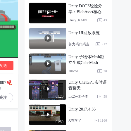
Unity DOTS经验分
享：BlobAsset核心机
制分析
Unity_RAIN
43
Unity UI回放系统
努力码代码走上人生巅峰
912
Unity 子物体Mesh独
立生成CubeMesh
发送
.momo.
28
Unity ChatGPT实时语
007
音聊天
丝
LKZღ木子李
01:26
58
关注
Unity 2017.4.36
X在学了
1166
01:50