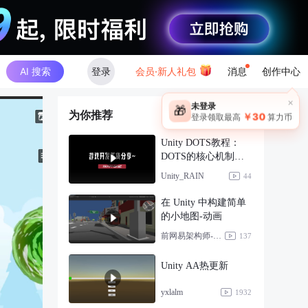
AI 搜索
登录
会员·新人礼包
消息
创作中心
×
未登录
🎁
为你推荐
￥30
登录领取最高
算力币
Unity DOTS教程：
DOTS的核心机制与
概述
Unity_RAIN
44
在 Unity 中构建简单
的小地图-动画
前网易架构师-高司机
137
Unity AA热更新
yxlalm
1932