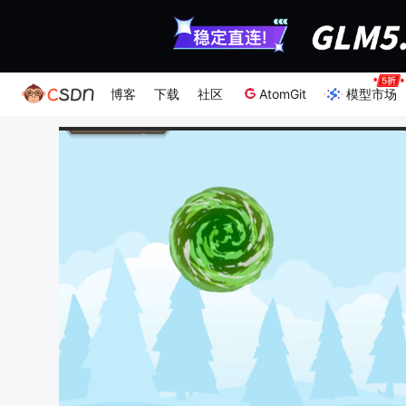
博客
下载
社区
AtomGit
模型市场