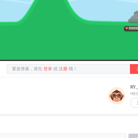
要发弹幕，请先
登录
或
注册
哦！
RY_
0粉