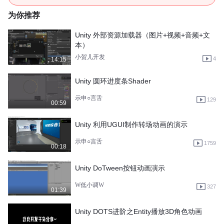
为你推荐
Unity 外部资源加载器（图片+视频+音频+文
本）
小贺儿开发
4
14:15
Unity 圆环进度条Shader
示申○言舌
129
00:59
Unity 利用UGUI制作转场动画的演示
示申○言舌
1759
00:18
Unity DoTween按钮动画演示
W低小调W
327
01:39
Unity DOTS进阶之Entity播放3D角色动画