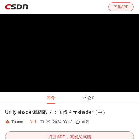
下载APP
简介
评论
0
Unity shader基础教学：顶点片元shader（中）
Thomas_YXQ
关注
29
2024-03-18
点赞
打开APP，流畅又高清