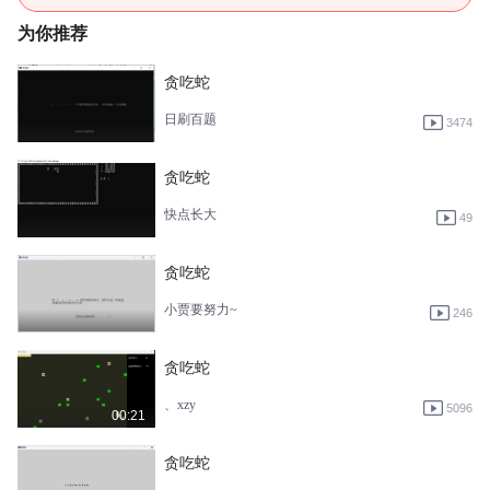
为你推荐
贪吃蛇
日刷百题
3474
贪吃蛇
快点长大
49
贪吃蛇
小贾要努力~
246
贪吃蛇
、xzy
5096
00:21
贪吃蛇