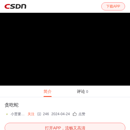
下载APP
简介
评论
0
贪吃蛇
小贾要努力~
关注
246
2024-04-24
点赞
打开APP，流畅又高清